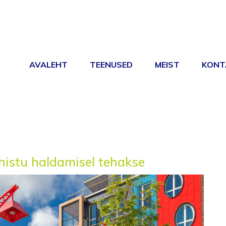
AVALEHT
TEENUSED
MEIST
KONT
DUS TARTUS JA TART
NUSE JA RAAMATUPIDAMISE TEENUSE PAKKUMINE ERAISIKUTELE, 
ühistu haldamisel tehakse