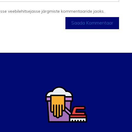
lesse veebilehitsejasse järgmiste kommentaaride jaoks.