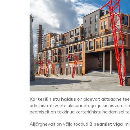
Korteriühistu haldus
on pidevalt aktuaalne tee
administratiivsete ülesannetega ja kinnisvara ho
peamiselt on tekkinud korteriühistu haldamisel t
Alljärgnevalt on välja toodud
8 peamist viga
, m