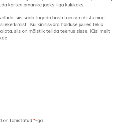
da korteri omanike jaoks liiga kulukaks.
ältida, siis saab tagada hästi toimiva ühistu ning
lekerkimist . Kui kinnisvara halduse juures tekib
ata, siis on mõistlik tellida teenus sisse. Küsi meilt
s.ee
d on tähistatud
*
-ga