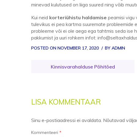
minevad kulutused on liiga suured ning võib muutu
Kui neid
korteriühistu haldamise
peamisi vigu v
tulevikus ei pea kartma suuremate probleemide esi
probleeme või ei ole aega ega tahtmis seda ise hall
pakkumist ja uuri rohkem infot: info@seltaxhaldu
POSTED ON
NOVEMBER 17, 2020
BY
ADMIN
Navigeerimine
Kinnisvarahalduse Põhitõed
LISA KOMMENTAAR
Sinu e-postiaadressi ei avaldata.
Nõutavad välja
Kommenteeri
*