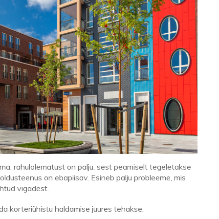
ma, rahulolematust on palju, sest peamiselt tegeletakse
oldusteenus on ebapiisav. Esineb palju probleeme, mis
ehtud vigadest.
ida korteriühistu haldamise juures tehakse: