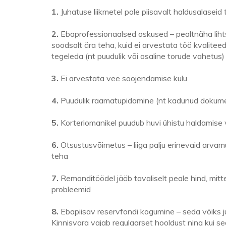
1.
Juhatuse liikmetel pole piisavalt haldusalaseid
2.
Ebaprofessionaalsed oskused – pealtnäha lih
soodsalt ära teha, kuid ei arvestata töö kvalitee
tegeleda (nt puudulik või osaline torude vahetus)
3.
Ei arvestata vee soojendamise kulu
4.
Puudulik raamatupidamine (nt kadunud dokume
5.
Korteriomanikel puudub huvi ühistu haldamise v
6.
Otsustusvõimetus – liiga palju erinevaid arvamu
teha
7.
Remonditöödel jääb tavaliselt peale hind, mitte
probleemid
8.
Ebapiisav reservfondi kogumine – seda võiks 
Kinnisvara vajab regulaarset hooldust ning kui se