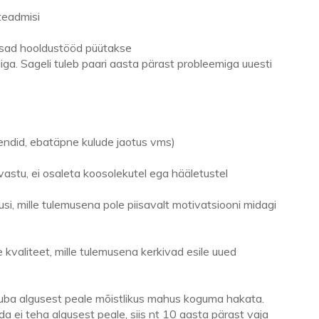
 teadmisi
tsad hooldustööd püütakse
diga. Sageli tuleb paari aasta pärast probleemiga uuesti
ndid, ebatäpne kulude jaotus vms)
astu, ei osaleta koosolekutel ega hääletustel
si, mille tulemusena pole piisavalt motivatsiooni midagi
 kvaliteet, mille tulemusena kerkivad esile uued
juba algusest peale mõistlikus mahus koguma hakata.
da ei teha algusest peale, siis nt 10 aasta pärast vaja