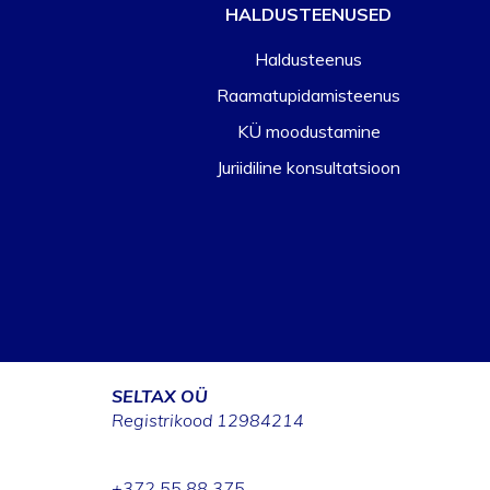
HALDUSTEENUSED
Haldusteenus
Raamatupidamisteenus
KÜ moodustamine
Juriidiline konsultatsioon
SELTAX OÜ
Registrikood 12984214
+372 55 88 375